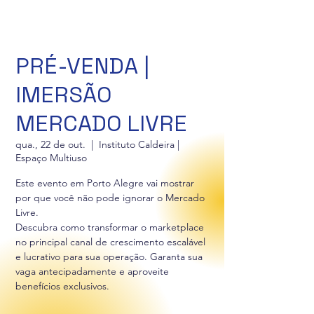
PRÉ-VENDA |
IMERSÃO
MERCADO LIVRE
qua., 22 de out.
  |  
Instituto Caldeira |
Espaço Multiuso
Este evento em Porto Alegre vai mostrar
por que você não pode ignorar o Mercado
Livre.
Descubra como transformar o marketplace
no principal canal de crescimento escalável
e lucrativo para sua operação. Garanta sua
vaga antecipadamente e aproveite
benefícios exclusivos.