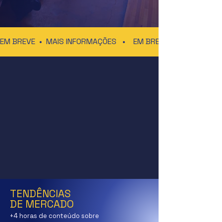
EM BREVE  •  MAIS INFORMAÇÕES   •    
TENDÊNCIAS
DE MERCADO
+4 horas de conteúdo
sobre